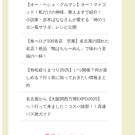
【オー・ペシェ・グルマン】オー！マイゴ
ッド！私だけの神様、教えますで紹介！
小説家・吉本ばななさんが愛する「神のリ
ヨン風サラダ」レシピ公開
【食べログ100名店 空庵】名古屋の隠れた
名店！絶品「鴨はちらーめん」で味わう至
福の一杯！
【有松絞りまつり2025】いつ開催？何が楽
しめる？行く前に知っておきたい情報まと
め
名古屋から【大阪関西万博EXPO2025】
へ！行って来ました！コスパ抜群！！高速
バス旅ガイド